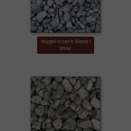
Węgiel orzech Silesia I
BRAK