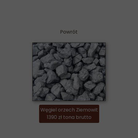
Powrót
Węgiel orzech Ziemowit
1390 zł tona brutto