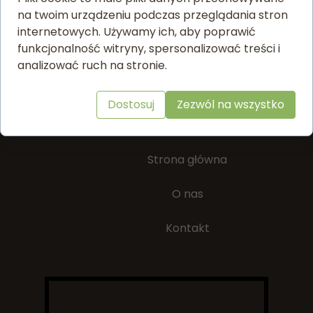
na twoim urządzeniu podczas przeglądania stron
(33) 863 19 37
internetowych. Używamy ich, aby poprawić
funkcjonalność witryny, spersonalizować treści i
analizować ruch na stronie.
biurozhit@gmail.com
Dostosuj
Zezwól na wszystko
Firma
Strona główna
O nas
Kontakt