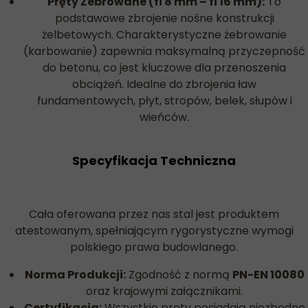
Pręty Żebrowane (fi 8 mm – fi 16 mm):
To
podstawowe zbrojenie nośne konstrukcji
żelbetowych. Charakterystyczne żebrowanie
(karbowanie) zapewnia maksymalną przyczepność
do betonu, co jest kluczowe dla przenoszenia
obciążeń. Idealne do zbrojenia ław
fundamentowych, płyt, stropów, belek, słupów i
wieńców.
Specyfikacja Techniczna
Cała oferowana przez nas stal jest produktem
atestowanym, spełniającym rygorystyczne wymogi
polskiego prawa budowlanego.
Norma Produkcji:
Zgodność z normą
PN-EN 10080
oraz krajowymi załącznikami.
Certyfikacja:
Wszystkie pręty posiadają niezbędne