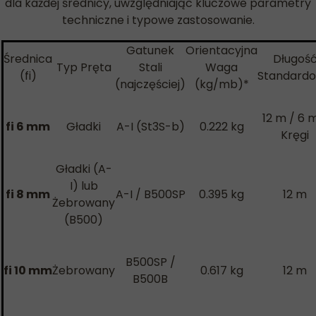
dla każdej średnicy, uwzględniając kluczowe parametry
techniczne i typowe zastosowanie.
Gatunek
Orientacyjna
Średnica
Długoś
Typ Pręta
Stali
Waga
(fi)
Standard
(najczęściej)
(kg/mb)*
12 m / 6 
fi 6 mm
Gładki
A-I (St3S-b)
0.222 kg
Kręgi
Gładki (A-
I) lub
fi 8 mm
A-I / B500SP
0.395 kg
12 m
Żebrowany
(B500)
B500SP /
fi 10 mm
Żebrowany
0.617 kg
12 m
B500B