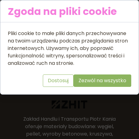
Zgoda na pliki cookie
Powrót
Pliki cookie to małe pliki danych przechowywane
na twoim urządzeniu podczas przeglądania stron
internetowych. Używamy ich, aby poprawić
funkcjonalność witryny, spersonalizować treści i
KONTAKT
analizować ruch na stronie.
Masz pytania?
Dostosuj
Zezwól na wszystko
Zakład Handlu i Transportu Piotr Kania
oferuje materiały budowlane: węgiel,
pellet, wyroby betonowe, kruszywa,