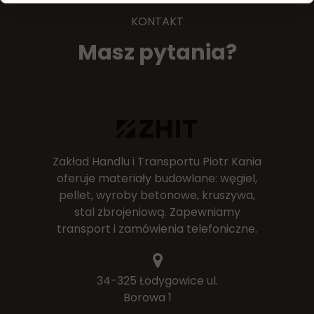
KONTAKT
Masz pytania?
Zakład Handlu i Transportu Piotr Kania
oferuje materiały budowlane: węgiel,
pellet, wyroby betonowe, kruszywa,
stal zbrojeniową. Zapewniamy
transport i zamówienia telefoniczne.
34-325 Łodygowice ul.
Borowa 1
325